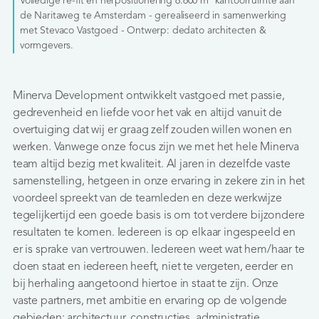
Volledige re-fit en herpositionering 6.600 m
kantoorruimte aan
de Naritaweg te Amsterdam - gerealiseerd in samenwerking
met Stevaco Vastgoed - Ontwerp: dedato architecten &
vormgevers.
Minerva Development ontwikkelt vastgoed met passie,
gedrevenheid en liefde voor het vak en altijd vanuit de
overtuiging dat wij er graag zelf zouden willen wonen en
werken. Vanwege onze focus zijn we met het hele Minerva
team altijd bezig met kwaliteit. Al jaren in dezelfde vaste
samenstelling, hetgeen in onze ervaring in zekere zin in het
voordeel spreekt van de teamleden en deze werkwijze
tegelijkertijd een goede basis is om tot verdere bijzondere
resultaten te komen. Iedereen is op elkaar ingespeeld en
er is sprake van vertrouwen. Iedereen weet wat hem/haar te
doen staat en iedereen heeft, niet te vergeten, eerder en
bij herhaling aangetoond hiertoe in staat te zijn. Onze
vaste partners, met ambitie en ervaring op de volgende
gebieden; architectuur, constructies, administratie,