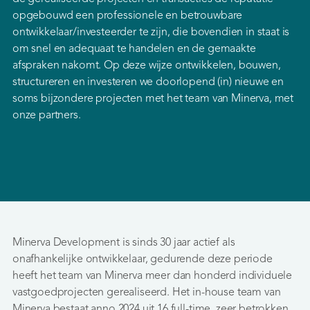
opgebouwd een professionele en betrouwbare
ontwikkelaar/investeerder te zijn, die bovendien in staat is
om snel en adequaat te handelen en de gemaakte
afspraken nakomt. Op deze wijze ontwikkelen, bouwen,
structureren en investeren we doorlopend (in) nieuwe en
soms bijzondere projecten met het team van Minerva, met
onze partners.
Minerva Development is sinds 30 jaar actief als
onafhankelijke ontwikkelaar, gedurende deze periode
heeft het team van Minerva meer dan honderd individuele
vastgoedprojecten gerealiseerd. Het in-house team van
Minerva bestaat anno 2024 uit 16 full-time, zeer betrokken