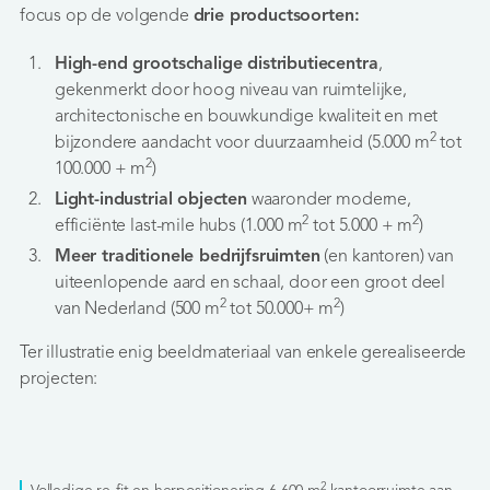
focus op de volgende
drie productsoorten:
High-end grootschalige distributiecentra
,
gekenmerkt door hoog niveau van ruimtelijke,
architectonische en bouwkundige kwaliteit en met
2
bijzondere aandacht voor duurzaamheid (5.000 m
tot
2
100.000 + m
)
Light-industrial objecten
waaronder moderne,
2
2
efficiënte last-mile hubs (1.000 m
tot 5.000 + m
)
Meer traditionele bedrijfsruimten
(en kantoren) van
uiteenlopende aard en schaal, door een groot deel
2
2
van Nederland (500 m
tot 50.000+ m
)
Ter illustratie enig beeldmateriaal van enkele gerealiseerde
projecten:
2