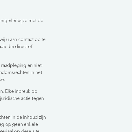
nigerlei wijze met de
wij u aan contact op te
de die direct of
raadpleging en niet-
endomsrechten in het
de.
n. Elke inbreuk op
uridische actie tegen
ten in de inhoud zijn
ag op geen enkele
ateriaal op deze site