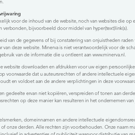
n.
vrijwaring
akelijk voor de inhoud van de website, noch van websites die op e
jn verbonden, bijvoorbeeld door middel van hyper(text)link(s).
stheid van de gegevens of bij constatering van onjuistheden raden 
van deze website. Minerva is niet verantwoordelijk voor de scha
 gebruik van de informatie die u ontleent aan www.minerva.nl.
e website downloaden en afdrukken voor uw eigen persoonlijke 
op voorwaarde dat u auteursrechten of andere intellectuele eig
houdt en voldoet aan de andere verplichtingen in deze voorwaar
n gedeelte ervan niet kopiëren, verspreiden of tonen aan derde
srechten op deze manier kan resulteren in het ondernemen van j
delsmerken, domeinnamen en andere intellectuele eigendomsrech
of onze derden. Alle rechten zijn voorbehouden. Onze naam m
inclusief in advertenties of publiciteit waarvoor distributie van m