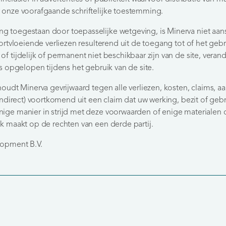
 onze voorafgaande schriftelijke toestemming.
 toegestaan door toepasselijke wetgeving, is Minerva niet aans
oortvloeiende verliezen resulterend uit de toegang tot of het gebr
f tijdelijk of permanent niet beschikbaar zijn van de site, veran
es opgelopen tijdens het gebruik van de site.
houdt Minerva gevrijwaard tegen alle verliezen, kosten, claims, 
 indirect) voortkomend uit een claim dat uw werking, bezit of gebr
ige manier in strijd met deze voorwaarden of enige materialen of
uk maakt op de rechten van een derde partij.
lopment B.V.