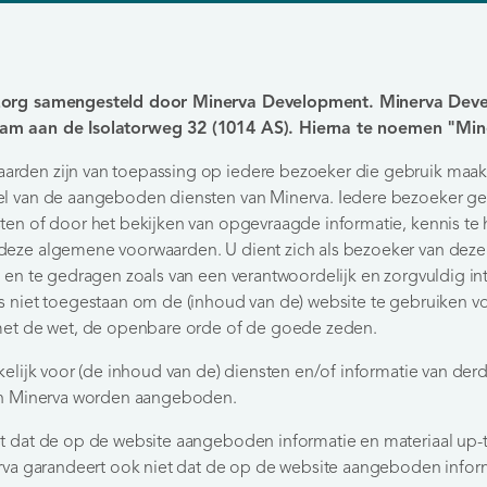
zorg samengesteld door Minerva Development. Minerva Devel
am aan de Isolatorweg 32 (1014 AS). Hierna te noemen "Min
rden zijn van toepassing op iedere bezoeker die gebruik maak
el van de aangeboden diensten van Minerva. Iedere bezoeker ge
sten of door het bekijken van opgevraagde informatie, kennis 
eze algemene voorwaarden. U dient zich als bezoeker van deze w
n en te gedragen zoals van een verantwoordelijk en zorgvuldig i
s niet toegestaan om de (inhoud van de) website te gebruiken v
 met de wet, de openbare orde of de goede zeden.
kelijk voor (de inhoud van de) diensten en/of informatie van derd
van Minerva worden aangeboden.
et dat de op de website aangeboden informatie en materiaal up-
erva garandeert ook niet dat de op de website aangeboden informa