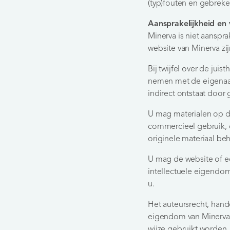
(typ)fouten en gebreke
Aansprakelijkheid en 
Minerva is niet aanspr
website van Minerva zi
Bij twijfel over de jui
nemen met de eigenaar 
indirect ontstaat door
U mag materialen op d
commercieel gebruik, 
originele materiaal be
U mag de website of ee
intellectuele eigendom
u.
Het auteursrecht, han
eigendom van Minerva 
wijze gebruikt worden, 