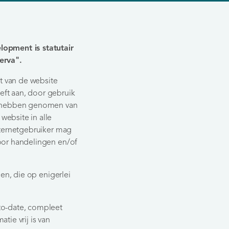
opment is statutair
erva".
t van de website
eft aan, door gebruik
te hebben genomen van
ebsite in alle
nternetgebruiker mag
oor handelingen en/of
en, die op enigerlei
to-date, compleet
tie vrij is van