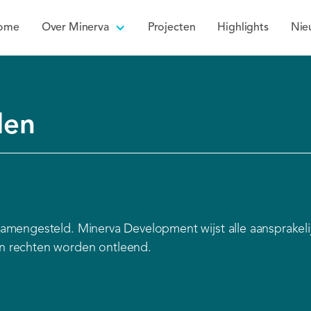
ome
Over Minerva
Projecten
Highlights
Nie
den
 samengesteld. Minerva Development wijst alle aansprake
en rechten worden ontleend.