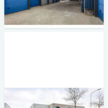
Storage Share de self-storage locatie aan de
Fortunaweg 10 overgenomen van het voormalige
Boxx Opslag.
Bekijk project
Van Leeuwenhoekstraat 32 - Harderwijk
Self Storage