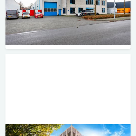
Minerva Development heeft in samenwerking met
Wiprofi en Storage Share het gebouw aan de Van
Leeuwenhoekstraat 32 in Harderwijk herontwikkeld
tot een self-storage vestiging.
Bekijk project
Buitenplein 101 - Amstelveen