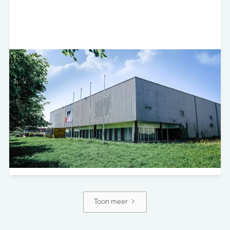
Burgemeester Ritmeesterweg 15 - Den
Helder
Self Storage
Minerva Development heeft in samenwerking met
Storage Share het gebouw aan de Burgemeester
Ritmeesterweg 15 in Den Helder aangekocht.
Bekijk project
Toon meer