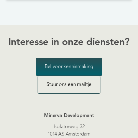
technologiegedreven self-storage concept nu naar
Nederland. Deze lancering vormt het begin van een
bredere Europese expansie.
Interesse in onze diensten?
Bel voor kennismaking
Stuur ons een mailtje
Minerva Development
Isolatorweg 32
1014 AS Amsterdam