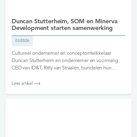
Duncan Stutterheim, SOM en Minerva
Development starten samenwerking
03/2026
Cultureel ondernemer en conceptontwikkelaar
Duncan Stutterheim en ondernemer en voormalig
CEO van ID&T, Ritty van Straalen, bundelen hun
krachten met het internationale architectuur- en
stedenbouwbureau Skidmore, Owings & Merrill
Lees artikel
(SOM) en Minerva Development. Zij slaan de handen
ineen voor de ontwikkeling van meerdere locaties
binnen Sloterdijk I in Amsterdam.