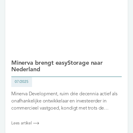
Minerva brengt easyStorage naar
Nederland
07/2025
Minerva Development, ruim drie decennia actief als
onafhankelijke ontwikkelaar en investeerder in
commercieel vastgoed, kondigt met trots de
introductie van easyStorage op de Nederlandse
markt aan. In samenwerking met easyStorage UK
Lees artikel
brengt Minerva het succesvolle,