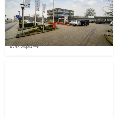
Plesmanweg 9 - Almelo
Overige projecten
Minerva Development heeft in samenwerking met
Stevaco Vastgoed het complex Matrix
Bedrijvencentrum ...
Bekijk project