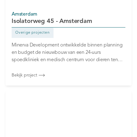
Amsterdam
Isolatorweg 45 - Amsterdam
Overige projecten
Minerva Development ontwikkelde binnen planning
en budget de nieuwbouw van een 24-uurs
spoedkliniek en medisch centrum voor dieren ten
behoeve van het 'MCD' (Medisch Centrum voor
Dieren).
Bekijk project