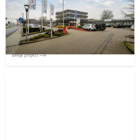
Plesmanweg 9 - Almelo
Overige projecten
Minerva Development heeft in samenwerking met
Stevaco Vastgoed het complex Matrix
Bedrijvencentrum ...
Bekijk project