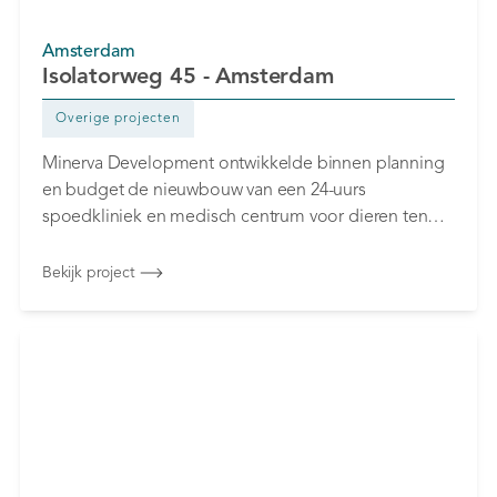
Amsterdam
Isolatorweg 45 - Amsterdam
Overige projecten
Minerva Development ontwikkelde binnen planning
en budget de nieuwbouw van een 24-uurs
spoedkliniek en medisch centrum voor dieren ten
behoeve van het 'MCD' (Medisch Centrum voor
Dieren).
Bekijk project